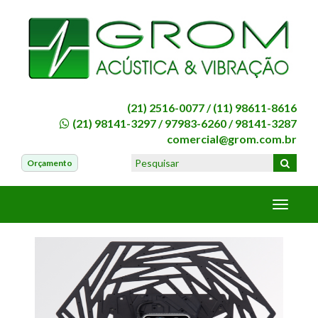
(21) 2516-0077 /
(11) 98611-8616
(21) 98141-3297
/
97983-6260
/
98141-3287
comercial@grom.com.br
Orçamento