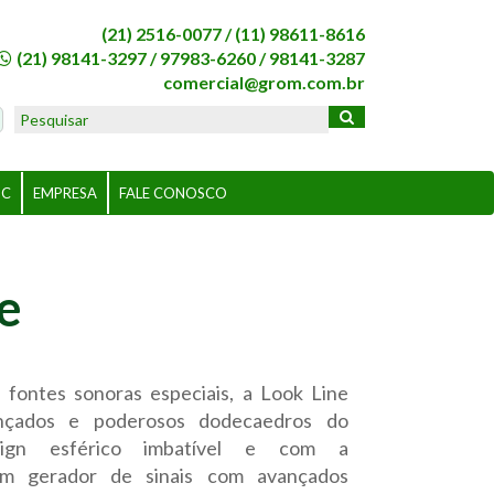
(21) 2516-0077 /
(11) 98611-8616
(21) 98141-3297
/
97983-6260
/
98141-3287
comercial@grom.com.br
BC
EMPRESA
FALE CONOSCO
e
e fontes sonoras especiais, a Look Line
nçados e poderosos dodecaedros do
ign esférico imbatível e com a
 um gerador de sinais com avançados