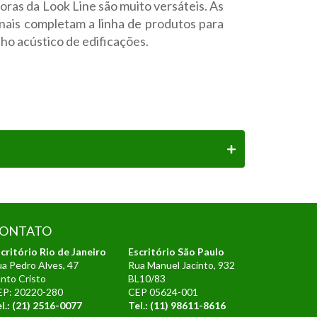
oras da Look Line são muito versáteis. As
nais completam a linha de produtos para
o acústico de edificações.
ONTATO
critório Rio de Janeiro
Escritório São Paulo
a Pedro Alves, 47
Rua Manuel Jacinto, 932
nto Cristo
BL10/83
EP: 20220-280
CEP 05624-001
l.: (21) 2516-0077
Tel.:
(11) 98611-8616