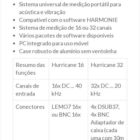
Sistema universal de medição portátil para
acústica e vibração
Compatível com o software HARMONIE
Sistema de medição de 16 ou 32 canais
Vários pacotes de software disponíveis
PC integrado para uso móvel
Case robusto de alumínio sem ventoinha
Resumo das
Hurricane 16
Hurricane 32
funções
Canais de
16x DC ... 40
32x DC ... 20
entrada
kHz
kHz
Conectores
LEMO7 16x
4x DSUB37,
ou BNC 16x
4x BNC
Adaptador de
caixa (cada
uma com 10m