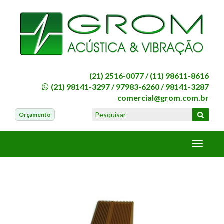
(21) 2516-0077 /
(11) 98611-8616
(21) 98141-3297
/
97983-6260
/
98141-3287
comercial@grom.com.br
Orçamento