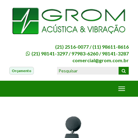
(21) 2516-0077 /
(11) 98611-8616
(21) 98141-3297
/
97983-6260
/
98141-3287
comercial@grom.com.br
Orçamento